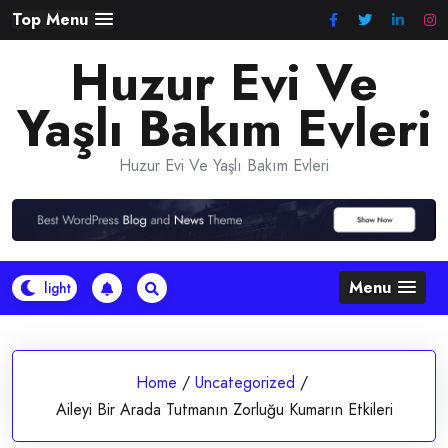
Skip
Top Menu
to
Huzur Evi Ve
content
Yaşlı Bakım Evleri
Huzur Evi Ve Yaşlı Bakım Evleri
Menu
Home
/
Uncategorized
/
Aileyi Bir Arada Tutmanın Zorluğu Kumarın Etkileri