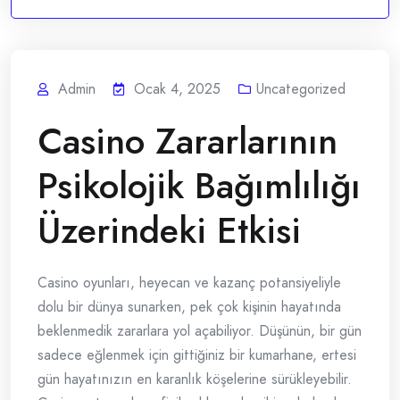
Admin
Ocak 4, 2025
Uncategorized
Casino Zararlarının
Psikolojik Bağımlılığı
Üzerindeki Etkisi
Casino oyunları, heyecan ve kazanç potansiyeliyle
dolu bir dünya sunarken, pek çok kişinin hayatında
beklenmedik zararlara yol açabiliyor. Düşünün, bir gün
sadece eğlenmek için gittiğiniz bir kumarhane, ertesi
gün hayatınızın en karanlık köşelerine sürükleyebilir.