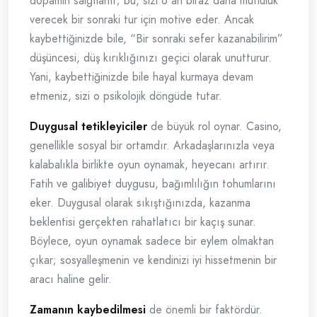
dopamin salgılanır; bu, sizi o an biraz daha mutluluk
verecek bir sonraki tur için motive eder. Ancak
kaybettiğinizde bile, “Bir sonraki sefer kazanabilirim”
düşüncesi, düş kırıklığınızı geçici olarak unutturur.
Yani, kaybettiğinizde bile hayal kurmaya devam
etmeniz, sizi o psikolojik döngüde tutar.
Duygusal tetikleyiciler
de büyük rol oynar. Casino,
genellikle sosyal bir ortamdır. Arkadaşlarınızla veya
kalabalıkla birlikte oyun oynamak, heyecanı artırır.
Fatih ve galibiyet duygusu, bağımlılığın tohumlarını
eker. Duygusal olarak sıkıştığınızda, kazanma
beklentisi gerçekten rahatlatıcı bir kaçış sunar.
Böylece, oyun oynamak sadece bir eylem olmaktan
çıkar; sosyalleşmenin ve kendinizi iyi hissetmenin bir
aracı haline gelir.
Zamanın kaybedilmesi
de önemli bir faktördür.