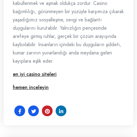
kabullenmek ve aşmak oldukça zordur. Casino
bağımlılığı, görünmeyen bir yüzüyle karşımıza çıkarak
yaşadığımız sosyalleşme, sevgi ve bağlantı
duygularını kurutabilir. Yalnızlığın pençesinde
arefeye girmiş ruhlar, gerçek bir çözüm arayışında
kaybolabilir. İnsanların içindeki bu duyguların şiddeti,
kumar zarının yuvarlandığı anda meydana gelen
kayıplara eşlik eder.
en iyi casino siteleri
hemen inceleyin