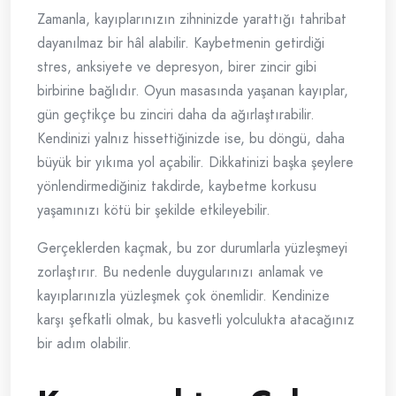
Zamanla, kayıplarınızın zihninizde yarattığı tahribat
dayanılmaz bir hâl alabilir. Kaybetmenin getirdiği
stres, anksiyete ve depresyon, birer zincir gibi
birbirine bağlıdır. Oyun masasında yaşanan kayıplar,
gün geçtikçe bu zinciri daha da ağırlaştırabilir.
Kendinizi yalnız hissettiğinizde ise, bu döngü, daha
büyük bir yıkıma yol açabilir. Dikkatinizi başka şeylere
yönlendirmediğiniz takdirde, kaybetme korkusu
yaşamınızı kötü bir şekilde etkileyebilir.
Gerçeklerden kaçmak, bu zor durumlarla yüzleşmeyi
zorlaştırır. Bu nedenle duygularınızı anlamak ve
kayıplarınızla yüzleşmek çok önemlidir. Kendinize
karşı şefkatli olmak, bu kasvetli yolculukta atacağınız
bir adım olabilir.