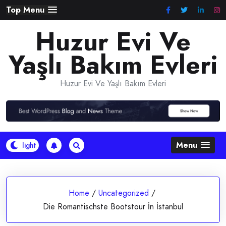
Skip
Top Menu
to
Huzur Evi Ve
content
Yaşlı Bakım Evleri
Huzur Evi Ve Yaşlı Bakım Evleri
Menu
Home
/
Uncategorized
/
Die Romantischste Bootstour İn İstanbul