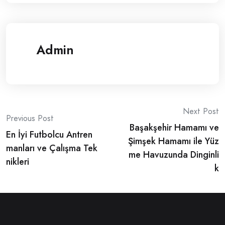
Admin
Post
Next Post
Previous Post
Başakşehir Hamamı ve
navigation
En İyi Futbolcu Antren
Şimşek Hamamı ile Yüz
manları ve Çalışma Tek
me Havuzunda Dinginli
nikleri
k