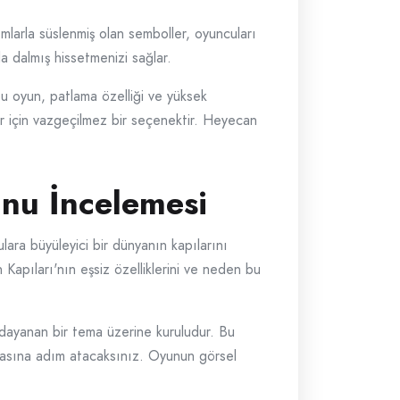
mlarla süslenmiş olan semboller, oyuncuları
a dalmış hissetmenizi sağlar.
u oyun, patlama özelliği ve yüksek
er için vazgeçilmez bir seçenektir. Heyecan
nu İncelemesi
ara büyüleyici bir dünyanın kapılarını
Kapıları'nın eşsiz özelliklerini ve neden bu
 dayanan bir tema üzerine kuruludur. Bu
nyasına adım atacaksınız. Oyunun görsel