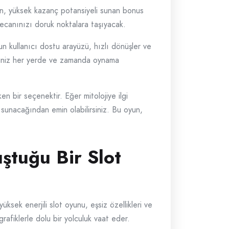
un, yüksek kazanç potansiyeli sunan bonus
eyecanınızı doruk noktalara taşıyacak.
nun kullanıcı dostu arayüzü, hızlı dönüşler ve
diğiniz her yerde ve zamanda oynama
en bir seçenektir. Eğer mitolojiye ilgi
sunacağından emin olabilirsiniz. Bu oyun,
ştuğu Bir Slot
sek enerjili slot oyunu, eşsiz özellikleri ve
afiklerle dolu bir yolculuk vaat eder.