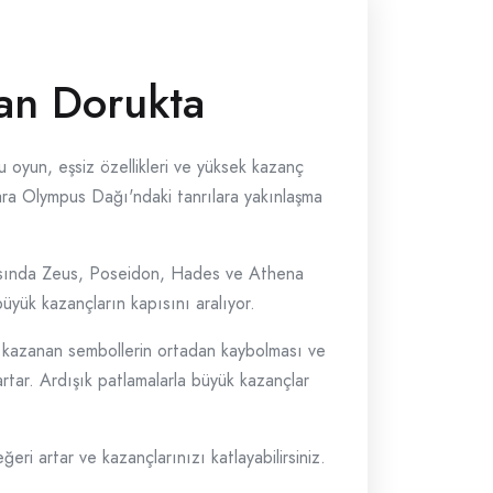
an Dorukta
 oyun, eşsiz özellikleri ve yüksek kazanç
lara Olympus Dağı'ndaki tanrılara yakınlaşma
rasında Zeus, Poseidon, Hades ve Athena
üyük kazançların kapısını aralıyor.
, kazanan sembollerin ortadan kaybolması ve
rtar. Ardışık patlamalarla büyük kazançlar
ri artar ve kazançlarınızı katlayabilirsiniz.