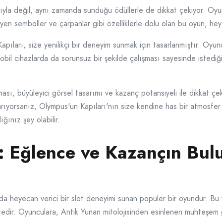
sıyla değil, aynı zamanda sunduğu ödüllerle de dikkat çekiyor. Oy
şleyen semboller ve çarpanlar gibi özelliklerle dolu olan bu oyun, h
Kapıları, size yenilikçi bir deneyim sunmak için tasarlanmıştır. Oyu
mobil cihazlarda da sorunsuz bir şekilde çalışması sayesinde iste
ası, büyüleyici görsel tasarımı ve kazanç potansiyeli ile dikkat çek
ıyorsanız, Olympus'un Kapıları'nın size kendine has bir atmosfer 
ğınız şey olabilir.
 Eğlence ve Kazançın Bulu
heyecan verici bir slot deneyimi sunan popüler bir oyundur. Bu yük
edir. Oyunculara, Antik Yunan mitolojisinden esinlenen muhteşem gr