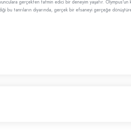
unculara gerçekten tatmin edici bir deneyim yaşatır. Olympus'un ka
diği bu tanrıların diyarında, gerçek bir efsaneyi gerçeğe dönüştüreb