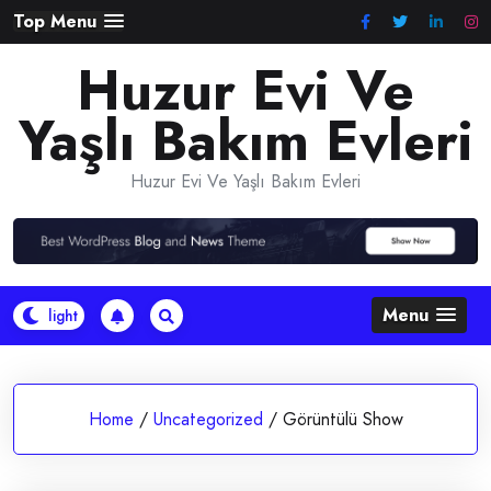
Skip
Top Menu
to
Huzur Evi Ve
content
Yaşlı Bakım Evleri
Huzur Evi Ve Yaşlı Bakım Evleri
Menu
Home
/
Uncategorized
/
Görüntülü Show