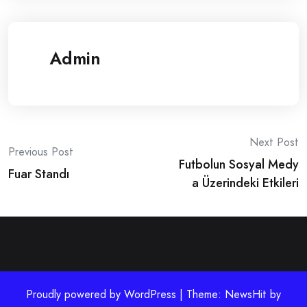
Admin
Post
Next Post
Previous Post
Futbolun Sosyal Medy
navigation
Fuar Standı
a Üzerindeki Etkileri
Proudly powered by WordPress | Theme: NewsHit by