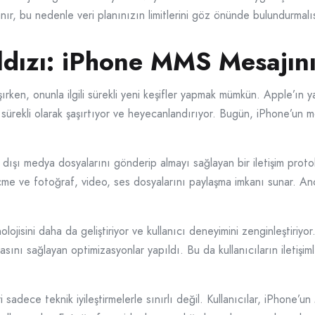
anır, bu nedenle veri planınızın limitlerini göz önünde bulundurmalı
Yıldızı: iPhone MMS Mesajın
rken, onunla ilgili sürekli yeni keşifler yapmak mümkün. Apple’ın yara
ı sürekli olarak şaşırtıyor ve heyecanlandırıyor. Bugün, iPhone’un m
ışı medya dosyalarını gönderip almayı sağlayan bir iletişim proto
eçme ve fotoğraf, video, ses dosyalarını paylaşma imkanı sunar. A
isini daha da geliştiriyor ve kullanıcı deneyimini zenginleştiriyor.
ını sağlayan optimizasyonlar yapıldı. Bu da kullanıcıların iletişimler
adece teknik iyileştirmelerle sınırlı değil. Kullanıcılar, iPhone’u