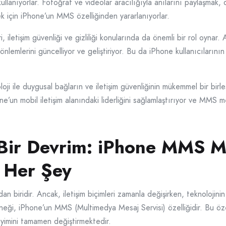
 kullanıyorlar. Fotoğraf ve videolar aracılığıyla anılarını paylaşmak
ek için iPhone’un MMS özelliğinden yararlanıyorlar.
letişim güvenliği ve gizliliği konularında da önemli bir rol oynar. A
ik önlemlerini güncelliyor ve geliştiriyor. Bu da iPhone kullanıcıları
i ile duygusal bağların ve iletişim güvenliğinin mükemmel bir birleşi
ne’un mobil iletişim alanındaki liderliğini sağlamlaştırıyor ve MMS mes
e Bir Devrim: iPhone MMS 
 Her Şey
ndan biridir. Ancak, iletişim biçimleri zamanla değişirken, teknolojinin 
eği, iPhone’un MMS (Multimedya Mesaj Servisi) özelliğidir. Bu özel
neyimini tamamen değiştirmektedir.