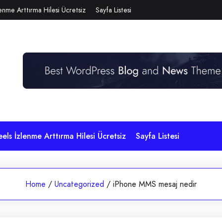
lenme Arttırma Hilesi Ücretsiz
Sayfa Listesi
eels İzlenme Arttırma Hilesi Ücretsiz
Sayfa Listesi
Home
/
Uncategorized
/
iPhone MMS mesaj nedir