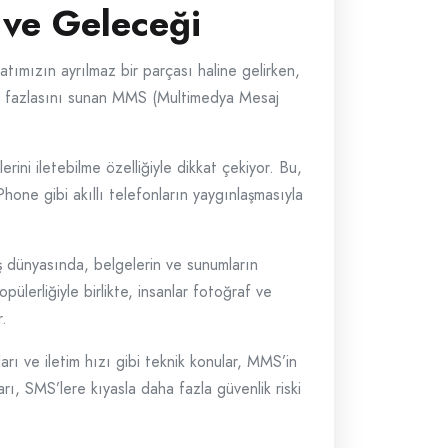
 ve Geleceği
atımızın ayrılmaz bir parçası haline gelirken,
aha fazlasını sunan MMS (Multimedya Mesaj
ini iletebilme özelliğiyle dikkat çekiyor. Bu,
Phone gibi akıllı telefonların yaygınlaşmasıyla
ş dünyasında, belgelerin ve sunumların
ülerliğiyle birlikte, insanlar fotoğraf ve
r.
rı ve iletim hızı gibi teknik konular, MMS’in
rı, SMS’lere kıyasla daha fazla güvenlik riski