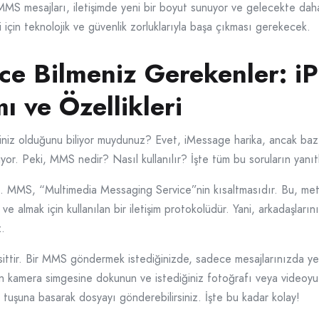
MMS mesajları, iletişimde yeni bir boyut sunuyor ve gelecekte daha
 için teknolojik ve güvenlik zorluklarıyla başa çıkması gerekecek.
e Bilmeniz Gerekenler: 
ı ve Özellikleri
niz olduğunu biliyor muydunuz? Evet, iMessage harika, ancak bazen
iyor. Peki, MMS nedir? Nasıl kullanılır? İşte tüm bu soruların yanıt
m. MMS, “Multimedia Messaging Service”nin kısaltmasıdır. Bu, met
 ve almak için kullanılan bir iletişim protokolüdür. Yani, arkadaşla
z.
tir. Bir MMS göndermek istediğinizde, sadece mesajlarınızda yeni 
lan kamera simgesine dokunun ve istediğiniz fotoğrafı veya videoy
 tuşuna basarak dosyayı gönderebilirsiniz. İşte bu kadar kolay!