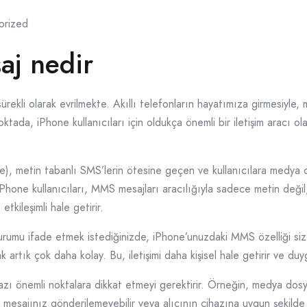
orized
j nedir
 sürekli olarak evrilmekte. Akıllı telefonların hayatımıza girmesiyle
noktada, iPhone kullanıcıları için oldukça önemli bir iletişim aracı 
 metin tabanlı SMS’lerin ötesine geçen ve kullanıcılara medya dos
iPhone kullanıcıları, MMS mesajları aracılığıyla sadece metin değil,
etkileşimli hale getirir.
durumu ifade etmek istediğinizde, iPhone’unuzdaki MMS özelliği size
tık çok daha kolay. Bu, iletişimi daha kişisel hale getirir ve duyg
ı önemli noktalara dikkat etmeyi gerektirir. Örneğin, medya dosy
mesajınız gönderilemeyebilir veya alıcının cihazına uygun şekilde