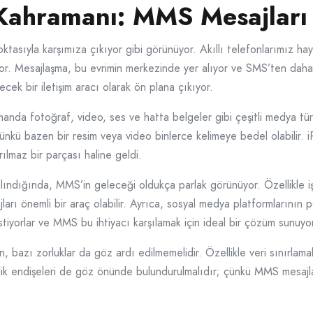
 Kahramanı: MMS Mesajları
ktasıyla karşımıza çıkıyor gibi görünüyor. Akıllı telefonlarımız hay
çiriyor. Mesajlaşma, bu evrimin merkezinde yer alıyor ve SMS’ten d
ecek bir iletişim aracı olarak ön plana çıkıyor.
da fotoğraf, video, ses ve hatta belgeler gibi çeşitli medya türler
, çünkü bazen bir resim veya video binlerce kelimeye bedel olabilir. i
rılmaz bir parçası haline geldi.
lındığında, MMS’in geleceği oldukça parlak görünüyor. Özellikle i
rı önemli bir araç olabilir. Ayrıca, sosyal medya platformlarının pop
stiyorlar ve MMS bu ihtiyacı karşılamak için ideal bir çözüm sunuyo
azı zorluklar da göz ardı edilmemelidir. Özellikle veri sınırlamala
zlilik endişeleri de göz önünde bulundurulmalıdır; çünkü MMS mesajla