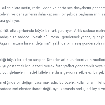
ullanıcılara metin, resim, video ve hatta ses dosyalarını gönderme 
ncelerini ve deneyimlerini daha kapsamlı bir şekilde paylaşmalarını 
una getiriyor.
 günlük etkileşimlerinde büyük bir fark yaratıyor. Artık sadece metin
ir arkadaşınıza sadece “Nasılsın?” mesajı göndermek yerine, güneşi
gün manzara harika, değil mi?” şeklinde bir mesaj gönderebilirsiniz.
i büyük bir etkiye sahiptir. Şirketler artık ürünlerini ve hizmetleri
 menüyü göstermek için lezzetli yemek fotoğrafları gönderebilir veya
r. Bu, işletmelerin hedef kitlelerine daha çekici ve etkileyici bir şek
iteliğinde bir değişim yaşanmaktadır. Bu özellik, kullanıcıların ileti
m sadece metinlerden ibaret değil, aynı zamanda renkli, etkileyici v