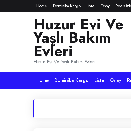
Skip
Home
Dominika Kargo
Liste
Onay
Reels İz
to
Huzur Evi Ve
content
Yaşlı Bakım
Evleri
Huzur Evi Ve Yaşlı Bakım Evleri
Home
Dominika Kargo
Liste
Onay
R