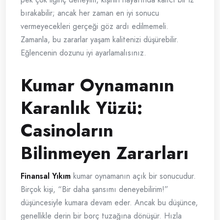
bırakabilir; ancak her zaman en iyi sonucu
vermeyecekleri gerçeği göz ardı edilmemeli.
Zamanla, bu zararlar yaşam kalitenizi düşürebilir.
Eğlencenin dozunu iyi ayarlamalısınız.
Kumar Oynamanın
Karanlık Yüzü:
Casinoların
Bilinmeyen Zararları
Finansal Yıkım
kumar oynamanın açık bir sonucudur.
Birçok kişi, “Bir daha şansımı deneyebilirim!”
düşüncesiyle kumara devam eder. Ancak bu düşünce,
genellikle derin bir borç tuzağına dönüşür. Hızla