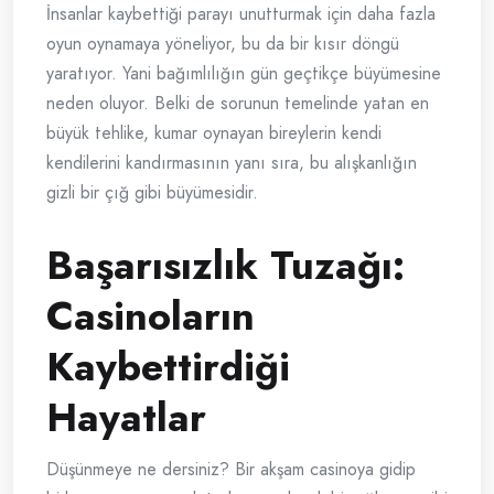
İnsanlar kaybettiği parayı unutturmak için daha fazla
oyun oynamaya yöneliyor, bu da bir kısır döngü
yaratıyor. Yani bağımlılığın gün geçtikçe büyümesine
neden oluyor. Belki de sorunun temelinde yatan en
büyük tehlike, kumar oynayan bireylerin kendi
kendilerini kandırmasının yanı sıra, bu alışkanlığın
gizli bir çığ gibi büyümesidir.
Başarısızlık Tuzağı:
Casinoların
Kaybettirdiği
Hayatlar
Düşünmeye ne dersiniz? Bir akşam casinoya gidip