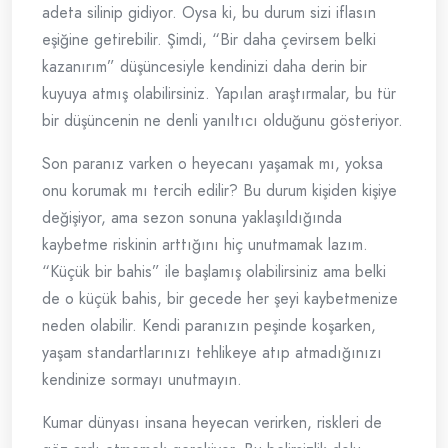
adeta silinip gidiyor. Oysa ki, bu durum sizi iflasın
eşiğine getirebilir. Şimdi, “Bir daha çevirsem belki
kazanırım” düşüncesiyle kendinizi daha derin bir
kuyuya atmış olabilirsiniz. Yapılan araştırmalar, bu tür
bir düşüncenin ne denli yanıltıcı olduğunu gösteriyor.
Son paranız varken o heyecanı yaşamak mı, yoksa
onu korumak mı tercih edilir? Bu durum kişiden kişiye
değişiyor, ama sezon sonuna yaklaşıldığında
kaybetme riskinin arttığını hiç unutmamak lazım.
“Küçük bir bahis” ile başlamış olabilirsiniz ama belki
de o küçük bahis, bir gecede her şeyi kaybetmenize
neden olabilir. Kendi paranızın peşinde koşarken,
yaşam standartlarınızı tehlikeye atıp atmadığınızı
kendinize sormayı unutmayın.
Kumar dünyası insana heyecan verirken, riskleri de