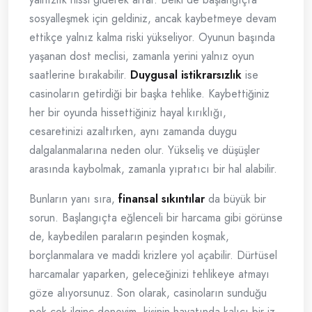
sosyalleşmek için geldiniz, ancak kaybetmeye devam
ettikçe yalnız kalma riski yükseliyor. Oyunun başında
yaşanan dost meclisi, zamanla yerini yalnız oyun
saatlerine bırakabilir.
Duygusal istikrarsızlık
ise
casinoların getirdiği bir başka tehlike. Kaybettiğiniz
her bir oyunda hissettiğiniz hayal kırıklığı,
cesaretinizi azaltırken, aynı zamanda duygu
dalgalanmalarına neden olur. Yükseliş ve düşüşler
arasında kaybolmak, zamanla yıpratıcı bir hal alabilir.
Bunların yanı sıra,
finansal sıkıntılar
da büyük bir
sorun. Başlangıçta eğlenceli bir harcama gibi görünse
de, kaybedilen paraların peşinden koşmak,
borçlanmalara ve maddi krizlere yol açabilir. Dürtüsel
harcamalar yaparken, geleceğinizi tehlikeye atmayı
göze alıyorsunuz. Son olarak, casinoların sunduğu
pek çok ilginç deneyim, kişinin hayatında kalıcı bir iz