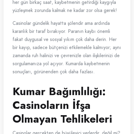
her gün birkaç saat, kaybetmenin getirdiği kaygıyla
yüzleşmek zorunda kalmak ne kadar zor olsa gerek!
Casinolar gündelik hayatta şölendir ama ardında
karanlık bir taraf bırakıyor. Paranın kaybı önemli
fakat duygusal ve sosyal yıkım çok daha derin. Her
bir kayıp, sadece bütçenizi etkilemekle kalmıyor; aynı
zamanda ruh halinizi ve çevrenizle olan ilişkilerinizi de
sorgulamanıza yol açıyor. Kumarda kaybetmenin
sonuçları, görünenden çok daha fazlası.
Kumar Bağımlılığı:
Casinoların İfşa
Olmayan Tehlikeleri
Casinolar gerçekten de büyüleyici yerlerdir, değil mi?