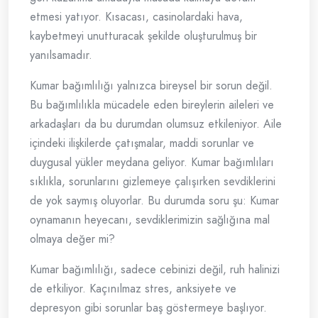
etmesi yatıyor. Kısacası, casinolardaki hava,
kaybetmeyi unutturacak şekilde oluşturulmuş bir
yanılsamadır.
Kumar bağımlılığı yalnızca bireysel bir sorun değil.
Bu bağımlılıkla mücadele eden bireylerin aileleri ve
arkadaşları da bu durumdan olumsuz etkileniyor. Aile
içindeki ilişkilerde çatışmalar, maddi sorunlar ve
duygusal yükler meydana geliyor. Kumar bağımlıları
sıklıkla, sorunlarını gizlemeye çalışırken sevdiklerini
de yok saymış oluyorlar. Bu durumda soru şu: Kumar
oynamanın heyecanı, sevdiklerimizin sağlığına mal
olmaya değer mi?
Kumar bağımlılığı, sadece cebinizi değil, ruh halinizi
de etkiliyor. Kaçınılmaz stres, anksiyete ve
depresyon gibi sorunlar baş göstermeye başlıyor.