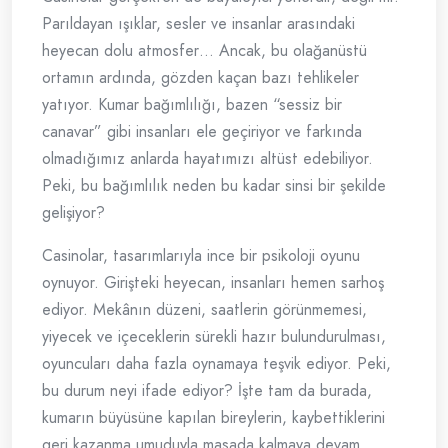
Parıldayan ışıklar, sesler ve insanlar arasındaki
heyecan dolu atmosfer… Ancak, bu olağanüstü
ortamın ardında, gözden kaçan bazı tehlikeler
yatıyor. Kumar bağımlılığı, bazen “sessiz bir
canavar” gibi insanları ele geçiriyor ve farkında
olmadığımız anlarda hayatımızı altüst edebiliyor.
Peki, bu bağımlılık neden bu kadar sinsi bir şekilde
gelişiyor?
Casinolar, tasarımlarıyla ince bir psikoloji oyunu
oynuyor. Girişteki heyecan, insanları hemen sarhoş
ediyor. Mekânın düzeni, saatlerin görünmemesi,
yiyecek ve içeceklerin sürekli hazır bulundurulması,
oyuncuları daha fazla oynamaya teşvik ediyor. Peki,
bu durum neyi ifade ediyor? İşte tam da burada,
kumarın büyüsüne kapılan bireylerin, kaybettiklerini
geri kazanma umuduyla masada kalmaya devam