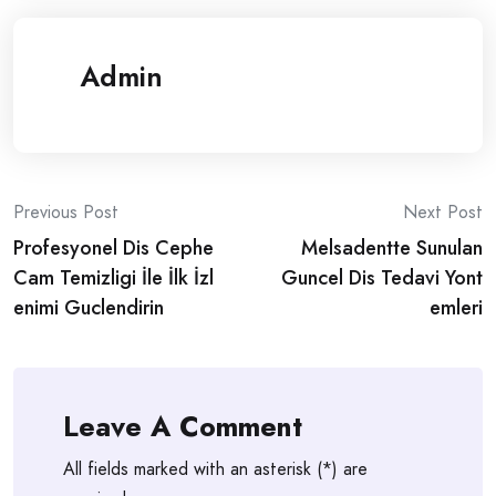
Admin
Post
Previous Post
Next Post
Profesyonel Dis Cephe
Melsadentte Sunulan
navigation
Cam Temizligi İle İlk İzl
Guncel Dis Tedavi Yont
enimi Guclendirin
emleri
Leave A Comment
All fields marked with an asterisk (*) are