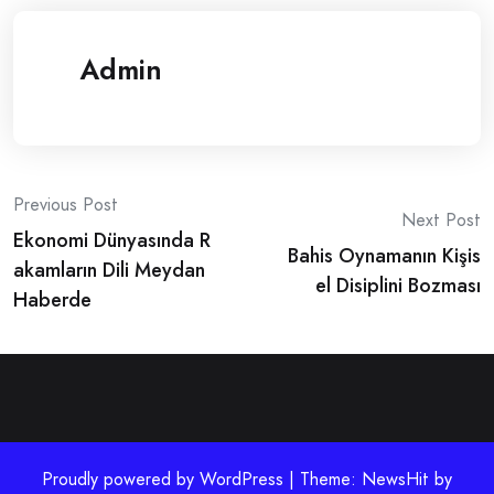
Admin
Post
Previous Post
Next Post
Ekonomi Dünyasında R
navigation
Bahis Oynamanın Kişis
akamların Dili Meydan
el Disiplini Bozması
Haberde
Proudly powered by WordPress | Theme: NewsHit by