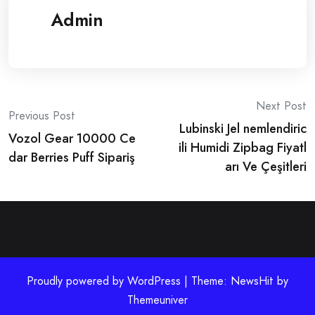
Admin
Post
Next Post
Previous Post
Lubinski Jel nemlendiric
navigation
Vozol Gear 10000 Ce
ili Humidi Zipbag Fiyatl
dar Berries Puff Sipariş
arı Ve Çeşitleri
Proudly powered by WordPress | Theme: NewsHit by
Themeuniver