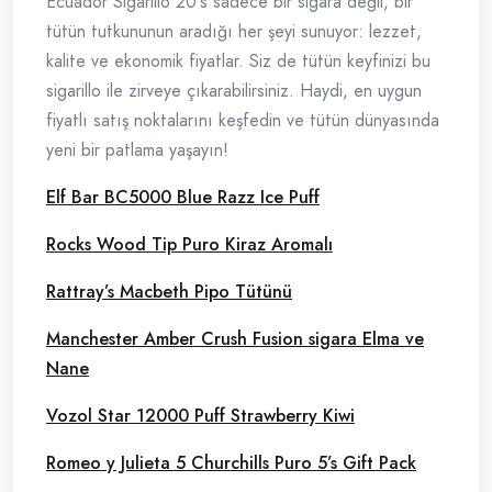
Ecuador Sigarillo 20's sadece bir sigara değil, bir
tütün tutkununun aradığı her şeyi sunuyor: lezzet,
kalite ve ekonomik fiyatlar. Siz de tütün keyfinizi bu
sigarillo ile zirveye çıkarabilirsiniz. Haydi, en uygun
fiyatlı satış noktalarını keşfedin ve tütün dünyasında
yeni bir patlama yaşayın!
Elf Bar BC5000 Blue Razz Ice Puff
Rocks Wood Tip Puro Kiraz Aromalı
Rattray’s Macbeth Pipo Tütünü
Manchester Amber Crush Fusion sigara Elma ve
Nane
Vozol Star 12000 Puff Strawberry Kiwi
Romeo y Julieta 5 Churchills Puro 5’s Gift Pack