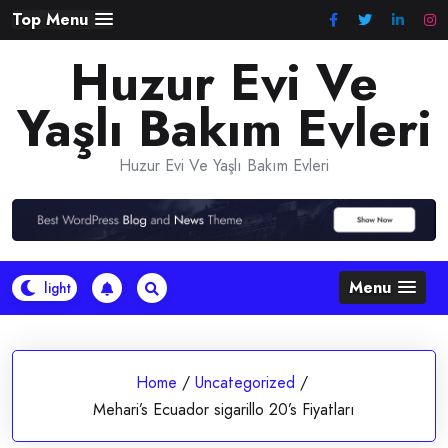
Skip
Top Menu
to
Huzur Evi Ve
content
Yaşlı Bakım Evleri
Huzur Evi Ve Yaşlı Bakım Evleri
Menu
Home
/
Uncategorized
/
Mehari’s Ecuador sigarillo 20’s Fiyatları