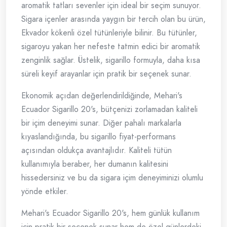
aromatik tatları sevenler için ideal bir seçim sunuyor.
Sigara içenler arasında yaygın bir tercih olan bu ürün,
Ekvador kökenli özel tütünleriyle bilinir. Bu tütünler,
sigaroyu yakan her nefeste tatmin edici bir aromatik
zenginlik sağlar. Üstelik, sigarillo formuyla, daha kısa
süreli keyif arayanlar için pratik bir seçenek sunar.
Ekonomik açıdan değerlendirildiğinde, Mehari's
Ecuador Sigarillo 20's, bütçenizi zorlamadan kaliteli
bir içim deneyimi sunar. Diğer pahalı markalarla
kıyaslandığında, bu sigarillo fiyat-performans
açısından oldukça avantajlıdır. Kaliteli tütün
kullanımıyla beraber, her dumanın kalitesini
hissedersiniz ve bu da sigara içim deneyiminizi olumlu
yönde etkiler.
Mehari's Ecuador Sigarillo 20's, hem günlük kullanım
için pratik bir seçenek sunar hem de özel günlerdeki