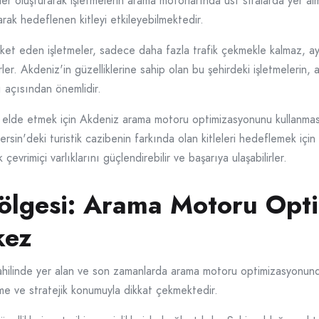
ler oluşturarak işletmelerin arama motorlarında üst sıralarda yer a
rak hedeflenen kitleyi etkileyebilmektedir.
eket eden işletmeler, sadece daha fazla trafik çekmekle kalmaz, ayn
rler. Akdeniz'in güzelliklerine sahip olan bu şehirdeki işletmeler
 açısından önemlidir.
taj elde etmek için Akdeniz arama motoru optimizasyonunu kullanm
rsin'deki turistik cazibenin farkında olan kitleleri hedeflemek için 
vrimiçi varlıklarını güçlendirebilir ve başarıya ulaşabilirler.
ölgesi: Arama Motoru Opt
kez
hilinde yer alan ve son zamanlarda arama motoru optimizasyonunda 
me ve stratejik konumuyla dikkat çekmektedir.