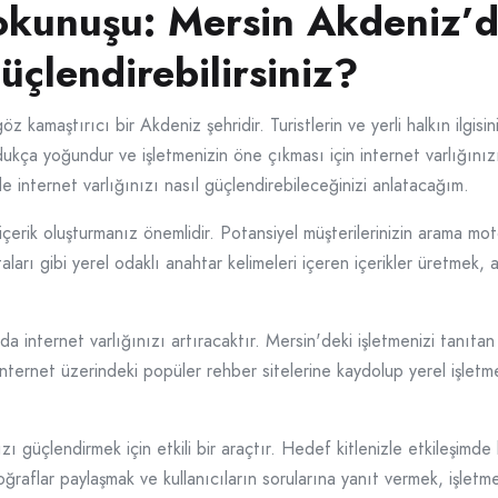
okunuşu: Mersin Akdeniz’d
Güçlendirebilirsiniz?
z kamaştırıcı bir Akdeniz şehridir. Turistlerin ve yerli halkın ilgisi
dukça yoğundur ve işletmenizin öne çıkması için internet varlığını
 internet varlığınızı nasıl güçlendirebileceğinizi anlatacağım.
 içerik oluşturmanız önemlidir. Potansiyel müşterilerinizin arama mot
ları gibi yerel odaklı anahtar kelimeleri içeren içerikler üretmek,
a internet varlığınızı artıracaktır. Mersin'deki işletmenizi tanıtan
. İnternet üzerindeki popüler rehber sitelerine kaydolup yerel işletm
güçlendirmek için etkili bir araçtır. Hedef kitlenizle etkileşimde bulu
toğraflar paylaşmak ve kullanıcıların sorularına yanıt vermek, işletm