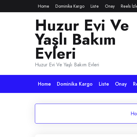
Skip
Home
Dominika Kargo
Liste
Onay
Reels İz
to
Huzur Evi Ve
content
Yaşlı Bakım
Evleri
Huzur Evi Ve Yaşlı Bakım Evleri
Home
Dominika Kargo
Liste
Onay
R
Ho