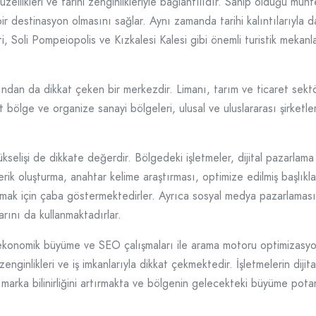
zellikleri ve tarihi zenginlikleriyle bağlantılıdır. Sahip olduğu muh
ci bir destinasyon olmasını sağlar. Aynı zamanda tarihi kalıntılarıyl
ti, Soli Pompeiopolis ve Kızkalesi Kalesi gibi önemli turistik mekanla
an da dikkat çeken bir merkezdir. Limanı, tarım ve ticaret sektör
bölge ve organize sanayi bölgeleri, ulusal ve uluslararası şirketler 
lişi de dikkate değerdir. Bölgedeki işletmeler, dijital pazarlama s
çerik oluşturma, anahtar kelime araştırması, optimize edilmiş başlıkl
rmak için çaba göstermektedirler. Ayrıca sosyal medya pazarlaması, y
arını da kullanmaktadırlar.
 ekonomik büyüme ve SEO çalışmaları ile arama motoru optimizasyon
enginlikleri ve iş imkanlarıyla dikkat çekmektedir. İşletmelerin dijita
 marka bilinirliğini artırmakta ve bölgenin gelecekteki büyüme potan