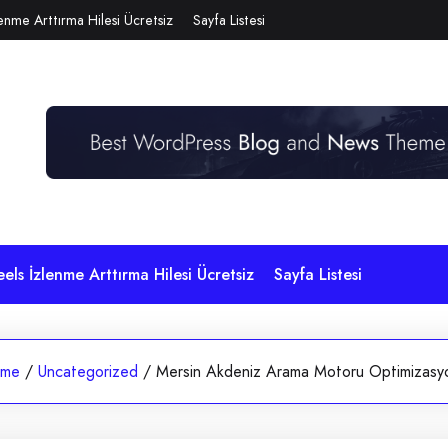
lenme Arttırma Hilesi Ücretsiz
Sayfa Listesi
eels İzlenme Arttırma Hilesi Ücretsiz
Sayfa Listesi
me
/
Uncategorized
/
Mersin Akdeniz Arama Motoru Optimizasy