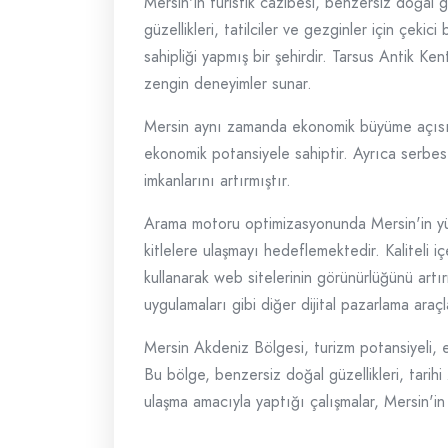
Mersin'in turistik cazibesi, benzersiz doğal gü
güzellikleri, tatilciler ve gezginler için çeki
sahipliği yapmış bir şehirdir. Tarsus Antik Ken
zengin deneyimler sunar.
Mersin aynı zamanda ekonomik büyüme açısınd
ekonomik potansiyele sahiptir. Ayrıca serbest 
imkanlarını artırmıştır.
Arama motoru optimizasyonunda Mersin'in yükse
kitlelere ulaşmayı hedeflemektedir. Kaliteli i
kullanarak web sitelerinin görünürlüğünü artı
uygulamaları gibi diğer dijital pazarlama araçl
Mersin Akdeniz Bölgesi, turizm potansiyeli,
Bu bölge, benzersiz doğal güzellikleri, tarihi z
ulaşma amacıyla yaptığı çalışmalar, Mersin'in