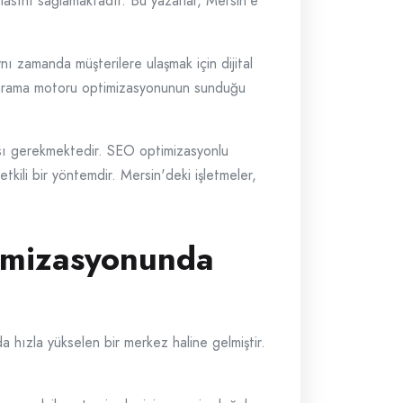
lmasını sağlamaktadır. Bu yazarlar, Mersin'e
ı zamanda müşterilere ulaşmak için dijital
in, arama motoru optimizasyonunun sunduğu
ası gerekmektedir. SEO optimizasyonlu
etkili bir yöntemdir. Mersin'deki işletmeler,
imizasyonunda
hızla yükselen bir merkez haline gelmiştir.