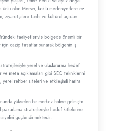
teşem plajları, temiz denizi ve eşsiz doğal
a da ünlü olan Mersin, köklü medeniyetlere ev
r, ziyaretçilere tarihi ve kültürel açıdan
ündeki faaliyetleriyle bölgede önemli bir
için cazip fırsatlar sunarak bölgenin iş
tratejileriyle yerel ve uluslararası hedef
ar ve meta açıklamaları gibi SEO tekniklerini
erel rehber siteleri ve etkileşimli harita
unda yükselen bir merkez haline gelmiştir.
l pazarlama stratejileriyle hedef kitlelerine
siyelini güçlendirmektedir.