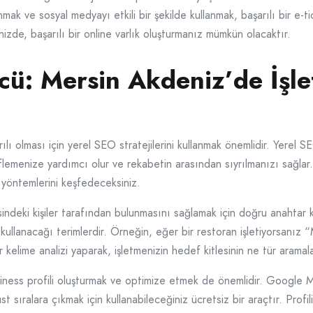
mak ve sosyal medyayı etkili bir şekilde kullanmak, başarılı bir e-tic
nizde, başarılı bir online varlık oluşturmanız mümkün olacaktır.
cü: Mersin Akdeniz’de İşl
ı olması için yerel SEO stratejilerini kullanmak önemlidir. Yerel SEO
eflemenize yardımcı olur ve rekabetin arasından sıyrılmanızı sağla
O yöntemlerini keşfedeceksiniz.
indeki kişiler tarafından bulunmasını sağlamak için doğru anahtar k
 kullanacağı terimlerdir. Örneğin, eğer bir restoran işletiyorsanız
 kelime analizi yaparak, işletmenizin hedef kitlesinin ne tür aramalar
ness profili oluşturmak ve optimize etmek de önemlidir. Google My
 sıralara çıkmak için kullanabileceğiniz ücretsiz bir araçtır. Profil