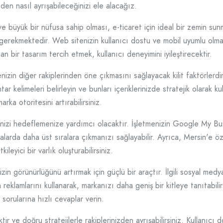
nden nasıl ayrışabileceğinizi ele alacağız.
 ve büyük bir nüfusa sahip olması, e-ticaret için ideal bir zemin sun
 gerekmektedir. Web sitenizin kullanıcı dostu ve mobil uyumlu olma
 bir tasarım tercih etmek, kullanıcı deneyimini iyileştirecektir.
enizin diğer rakiplerinden öne çıkmasını sağlayacak kilit faktörler
tar kelimeleri belirleyin ve bunları içeriklerinizde stratejik olarak ku
marka otoritesini artırabilirsiniz.
inizi hedeflemenize yardımcı olacaktır. İşletmenizin Google My Bus
larda daha üst sıralara çıkmanızı sağlayabilir. Ayrıca, Mersin'e özg
leyici bir varlık oluşturabilirsiniz.
zin görünürlüğünü artırmak için güçlü bir araçtır. İlgili sosyal med
eklamlarını kullanarak, markanızı daha geniş bir kitleye tanıtabilirs
 sorularına hızlı cevaplar verin.
tir ve doğru stratejilerle rakiplerinizden ayrışabilirsiniz. Kullanıc