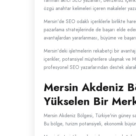
tanınan akıcı SEO yazarları, benzersiz içerik
özgü anahtar kelimeleri içeren makaleler yaza
Mersin'de SEO odaklı içeriklerle birlikte har
pazarlama stratejilerinde de başarı elde ede
avantajlardan yararlanması, büyüme ve başarı
Mersin'deki işletmelerin rekabetçi bir avan
içerikler, potansiyel müşterilere ulaşmak ve Me
profesyonel SEO yazarlarından destek alarak çe
Mersin Akdeniz B
Yükselen Bir Mer
Mersin Akdeniz Bölgesi, Türkiye'nin güney sa
Bu bölge, turizm potansiyeli, ekonomik büyü