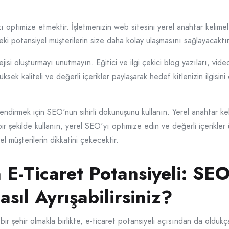
ızı optimize etmektir. İşletmenizin web sitesini yerel anahtar kelim
eki potansiyel müşterilerin size daha kolay ulaşmasını sağlayacaktır
ejisi oluşturmayı unutmayın. Eğitici ve ilgi çekici blog yazıları, vid
ksek kaliteli ve değerli içerikler paylaşarak hedef kitlenizin ilgisini
ndirmek için SEO'nun sihirli dokunuşunu kullanın. Yerel anahtar keli
ir şekilde kullanın, yerel SEO'yı optimize edin ve değerli içerikler 
 müşterilerin dikkatini çekecektir.
E-Ticaret Potansiyeli: SEO 
sıl Ayrışabilirsiniz?
r şehir olmakla birlikte, e-ticaret potansiyeli açısından da olduk