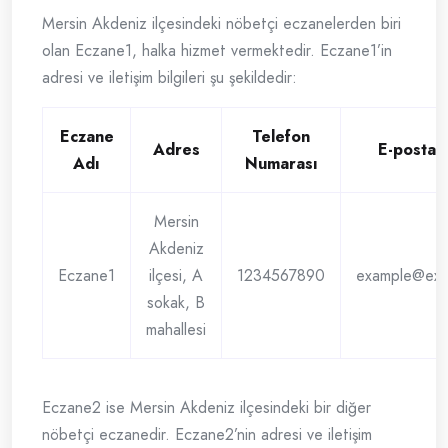
Mersin Akdeniz ilçesindeki nöbetçi eczanelerden biri
olan Eczane1, halka hizmet vermektedir. Eczane1’in
adresi ve iletişim bilgileri şu şekildedir:
Eczane
Telefon
Adres
E-posta 
Adı
Numarası
Mersin
Akdeniz
Eczane1
ilçesi, A
1234567890
example@exa
sokak, B
mahallesi
Eczane2 ise Mersin Akdeniz ilçesindeki bir diğer
nöbetçi eczanedir. Eczane2’nin adresi ve iletişim