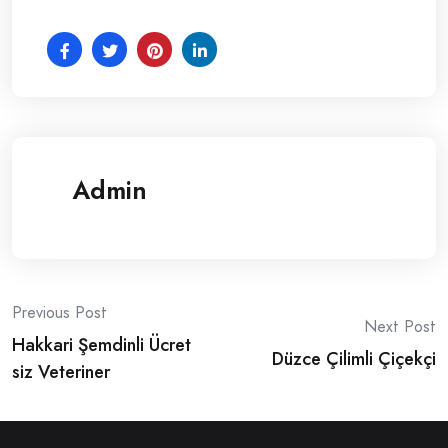
Admin
Post
Previous Post
Next Post
Hakkari Şemdinli Ücret
navigation
Düzce Çilimli Çiçekçi
siz Veteriner