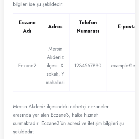
bilgileri ise şu şekildedir:
Eczane
Telefon
Adres
E-posta 
Adı
Numarası
Mersin
Akdeniz
Eczane2
ilçesi, X
1234567890
example@ex
sokak, Y
mahallesi
Mersin Akdeniz ilçesindeki nöbetçi eczaneler
arasında yer alan Eczane3, halka hizmet
sunmaktadır. Eczane3’ün adresi ve iletişim bilgileri şu
şekildedir: