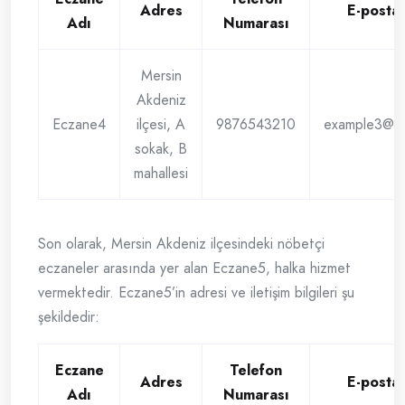
Adres
E-posta
Adı
Numarası
Mersin
Akdeniz
Eczane4
ilçesi, A
9876543210
example3@e
sokak, B
mahallesi
Son olarak, Mersin Akdeniz ilçesindeki nöbetçi
eczaneler arasında yer alan Eczane5, halka hizmet
vermektedir. Eczane5’in adresi ve iletişim bilgileri şu
şekildedir:
Eczane
Telefon
Adres
E-posta
Adı
Numarası