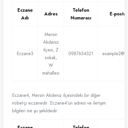
Eczane
Telefon
Adres
E-posta
Adı
Numarası
Mersin
Akdeniz
ilçesi, Z
Eczane3
0987654321
example2@e
sokak,
W
mahallesi
Eczane4, Mersin Akdeniz ilçesindeki bir diğer
nöbetçi eczanedir. Eczane4’ün adresi ve iletişim
bilgileri ise şu şekildedir:
Eczane
Telefon