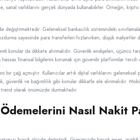
, sanal varlıklarını gerçek dünyada kullanabilirler. Örneğin, kripto
ilde değiştirmektedir. Geleneksel bankacılık sistemindeki sınırlamala
zdurma sayesinde para transferleri hızlanırken, düşük maliyetler 
mli konular da dikkate alınmalıdır. Güvenlik endişeleri, üçüncü tara
 hassas finansal bilgilerini korumak için güvenilir platformlar tercih 
bir çağ açmıştır. Kullanıcılar artık dijital varlıklarını geleneksel
k, güvenlik ve bağımlılık gibi konular dikkatle ele alınmalıdır. M
 trend olarak önümüzde durmaktadır.
l Ödemelerini Nasıl Nakit 
ayatımızı büyük ölçüde değiştirdi. Günümüzde birçok insan, günlük i