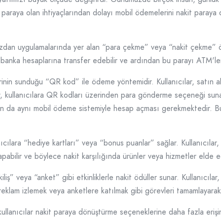
 paraya olan ihtiyaçlarından dolayı mobil ödemelerini nakit paraya d
üzdan uygulamalarında yer alan “para çekme” veya “nakit çekme” özel
ni banka hesaplarına transfer edebilir ve ardından bu parayı ATM'ler
rinin sunduğu “QR kod” ile ödeme yöntemidir. Kullanıcılar, satın 
lar, kullanıcılara QR kodları üzerinden para gönderme seçeneği sun
cının da aynı mobil ödeme sistemiyle hesap açması gerekmektedir. B
cılara “hediye kartları” veya “bonus puanlar” sağlar. Kullanıcılar,
 yapabilir ve böylece nakit karşılığında ürünler veya hizmetler elde ed
liş” veya “anket” gibi etkinliklerle nakit ödüller sunar. Kullanıcılar,
eklam izlemek veya anketlere katılmak gibi görevleri tamamlayarak ku
 kullanıcılar nakit paraya dönüştürme seçeneklerine daha fazla eri