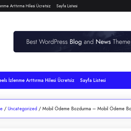
lenme Arttırma Hilesi Ücretsiz
Sayfa Listesi
eels İzlenme Arttırma Hilesi Ücretsiz
Sayfa Listesi
e
/
Uncategorized
/
Mobil Ödeme Bozdurma – Mobil Ödeme Bo