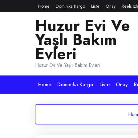
Skip
Home
Dominika Kargo
Liste
Onay
Reels İz
to
Huzur Evi Ve
content
Yaşlı Bakım
Evleri
Huzur Evi Ve Yaşlı Bakım Evleri
Home
Dominika Kargo
Liste
Onay
R
Hom