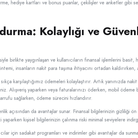
e, hediye kartları ve bonus puanlar, çekilişler ve anketler gibi se
urma: Kolaylığı ve Güvenl
 birlikte yaygınlaşan ve kullanıcıların finansal işlemlerini basit, h
ntemi, insanların nakit para taşıma ihtiyacını ortadan kaldırırken,
ça karşılaştığımız ödemeleri kolaylaştırır. Artık yanınızda nakit
rsiniz. Alışveriş yaparken veya faturalarınızı öderken, mobil ödeme
rrufu sağlarken, ödeme sürecini hızlandırır.
açısından da avantajlar sunar. Finansal bilgilerinizin gizliliği ön p
yaparken kişisel bilgilerinizin çalınma riski minimal seviyelere indirg
ar için sadakat programları ve indirimler gibi avantajlar da sunm