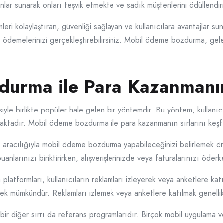
lar sunarak onları teşvik etmekte ve sadık müşterilerini ödüllendi
ri kolaylaştıran, güvenliği sağlayan ve kullanıcılara avantajlar su
lde ödemelerinizi gerçekleştirebilirsiniz. Mobil ödeme bozdurma, gel
urma ile Para Kazanmanın 
le birlikte popüler hale gelen bir yöntemdir. Bu yöntem, kullanıcıl
aktadır. Mobil ödeme bozdurma ile para kazanmanın sırlarını keş
r aracılığıyla mobil ödeme bozdurma yapabileceğinizi belirlemek öne
anlarınızı biriktirirken, alışverişlerinizde veya faturalarınızı öderke
latformları, kullanıcıların reklamları izleyerek veya anketlere kat
mek mümkündür. Reklamları izlemek veya anketlere katılmak genellikle
 diğer sırrı da referans programlarıdır. Birçok mobil uygulama vey