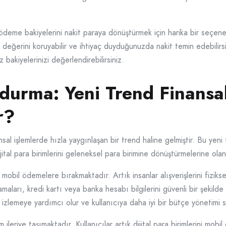
me bakiyelerini nakit paraya dönüştürmek için harika bir seçenekti
 değerini koruyabilir ve ihtiyaç duyduğunuzda nakit temin edebili
 bakiyelerinizi değerlendirebilirsiniz.
urma: Yeni Trend Finansal
r?
işlemlerde hızla yaygınlaşan bir trend haline gelmiştir. Bu yeni tek
ital para birimlerini geleneksel para birimine dönüştürmelerine olan
obil ödemelere bırakmaktadır. Artık insanlar alışverişlerini fizik
ları, kredi kartı veya banka hesabı bilgilerini güvenli bir şekilde s
 izlemeye yardımcı olur ve kullanıcıya daha iyi bir bütçe yönetimi s
eriye taşımaktadır. Kullanıcılar artık dijital para birimlerini mobi