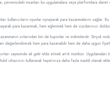
nle, çevrenizdeki insanları bu uygulamalara veya platformlara dave
ı kullanıcıların oyunlar oynayarak para kazanmalarını sağlar. Bu o
nayarak para kazanmak, hem eğlenmek hem de cüzdanınızı doldurmak
anmanın sırlarından biri de kuponlar ve indirimlerdir. Birçok mobil
lifleri değerlendirerek hem para kazanabilir hem de daha uygun fiyatlar
ları sayesinde ek gelir elde etmek artık mümkün. Uygulamaları keşf
 Mobil cihazınızı kullanarak hayatınıza daha fazla maddi olanak e