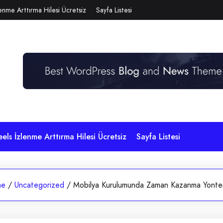
lenme Arttırma Hilesi Ücretsiz
Sayfa Listesi
eels İzlenme Arttırma Hilesi Ücretsiz
Sayfa Listesi
me
/
Uncategorized
/
Mobilya Kurulumunda Zaman Kazanma Yontem