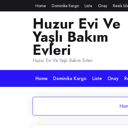
Skip
Home
Dominika Kargo
Liste
Onay
Reels İz
to
Huzur Evi Ve
content
Yaşlı Bakım
Evleri
Huzur Evi Ve Yaşlı Bakım Evleri
Home
Dominika Kargo
Liste
Onay
R
Ho