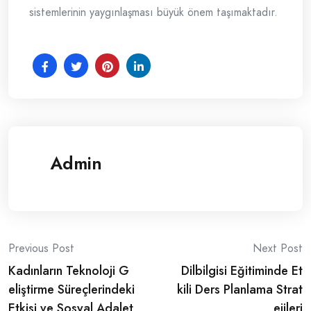
sistemlerinin yaygınlaşması büyük önem taşımaktadır.
Admin
Post
Previous Post
Next Post
Kadınların Teknoloji G
Dilbilgisi Eğitiminde Et
navigation
eliştirme Süreçlerindeki
kili Ders Planlama Strat
Etkisi ve Sosyal Adalet
ejileri