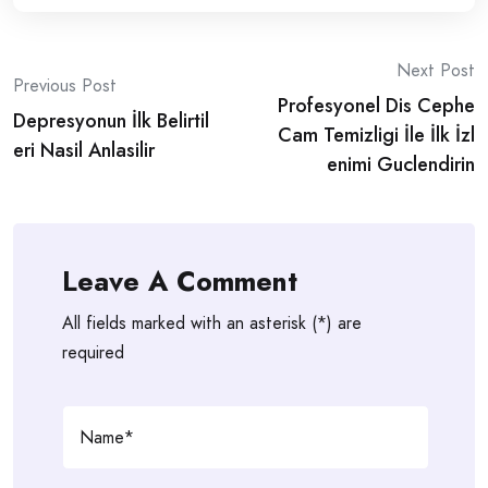
Post
Next Post
Previous Post
Profesyonel Dis Cephe
navigation
Depresyonun İlk Belirtil
Cam Temizligi İle İlk İzl
eri Nasil Anlasilir
enimi Guclendirin
Leave A Comment
All fields marked with an asterisk (*) are
required