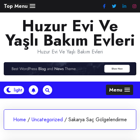
Skip
Top Menu
to
Huzur Evi Ve
content
Yaşlı Bakım Evleri
Huzur Evi Ve Yaşlı Bakım Evleri
Menu
Home
/
Uncategorized
/
Sakarya Saç Gölgelendirme