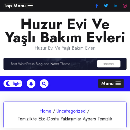
Skip
Top Menu
to
Huzur Evi Ve
content
Yaşlı Bakım Evleri
Huzur Evi Ve Yaşlı Bakım Evleri
Menu
Home
/
Uncategorized
/
Temizlikte Eko-Dostu Yaklaşımlar Aybars Temizlik