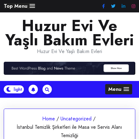
Skip
Top Menu
to
Huzur Evi Ve
content
Yaşlı Bakım Evleri
Huzur Evi Ve Yaşlı Bakım Evleri
Menu
Home
/
Uncategorized
/
İstanbul Temizlik Şirketleri ile Masa ve Servis Alanı
Temizliği