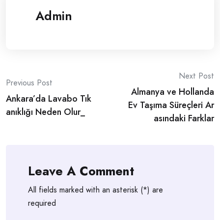
Admin
Post
Next Post
Previous Post
Almanya ve Hollanda
navigation
Ankara’da Lavabo Tık
Ev Taşıma Süreçleri Ar
anıklığı Neden Olur_
asındaki Farklar
Leave A Comment
All fields marked with an asterisk (*) are
required