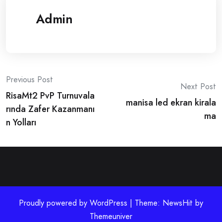
Admin
Post
Previous Post
Next Post
RisaMt2 PvP Turnuvala
navigation
manisa led ekran kirala
rında Zafer Kazanmanı
ma
n Yolları
Proudly powered by WordPress | Theme: NewsHit by
Themeuniver