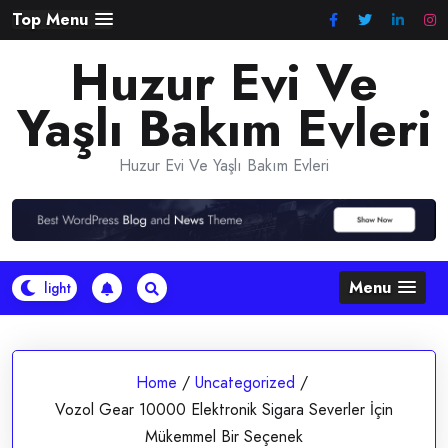
Skip
Top Menu
to
Huzur Evi Ve
content
Yaşlı Bakım Evleri
Huzur Evi Ve Yaşlı Bakım Evleri
Menu
Home
/
Uncategorized
/
Vozol Gear 10000 Elektronik Sigara Severler İçin
Mükemmel Bir Seçenek