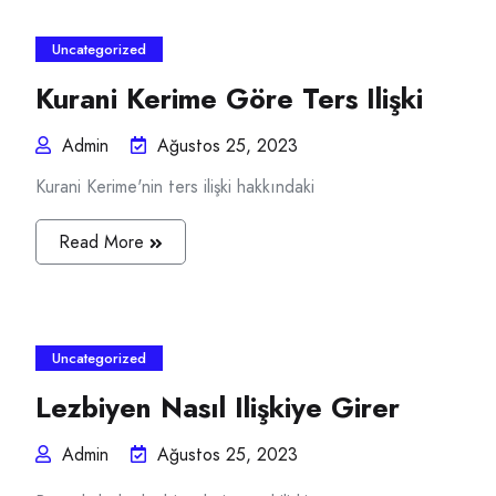
Uncategorized
Kurani Kerime Göre Ters Ilişki
Admin
Ağustos 25, 2023
Kurani Kerime'nin ters ilişki hakkındaki
Read More
Uncategorized
Lezbiyen Nasıl Ilişkiye Girer
Admin
Ağustos 25, 2023