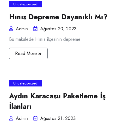
Hakkari Şemdinli Ücretsiz Veteriner
Uncategorized
Hınıs Depreme Dayanıklı Mı?
Admin
Ağustos 19, 2023
Uncategorized
Admin
Ağustos 20, 2023
Mersin Akdeniz Nöbetçi Eczane
Bu makalede Hınıs ilçesinin depreme
Admin
Ağustos 19, 2023
Uncategorized
Read More
Düzce Çilimli Çiçekçi
Uncategorized
Admin
Ağustos 19, 2023
Uncategorized
Manisa Selendi Gezilecek Yerler
Aydın Karacasu Paketleme İş
İlanları
Admin
Ağustos 20, 2023
Admin
Ağustos 21, 2023
Uncategorized